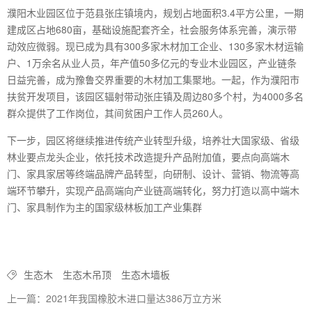
濮阳木业园区位于范县张庄镇境内，规划占地面积3.4平方公里，一期
建成区占地680亩，基础设施配套齐全，社会服务体系完善，演示带
动效应微弱。现已成为具有300多家木材加工企业、130多家木材运输
户、1万余名从业人员，年产值50多亿元的专业木业园区，产业链条
日益完善，成为豫鲁交界重要的木材加工集聚地。一起，作为濮阳市
扶贫开发项目，该园区辐射带动张庄镇及周边80多个村，为4000多名
群众提供了工作岗位，其间贫困户工作人员260人。
下一步，园区将继续推进传统产业转型升级，培养壮大国家级、省级
林业要点龙头企业，依托技术改造提升产品附加值，要点向高端木
门、家具家居等终端品牌产品转型，向研制、设计、营销、物流等高
端环节攀升，实现产品高端向产业链高端转化，努力打造以高中端木
门、家具制作为主的国家级林板加工产业集群
生态木
生态木吊顶
生态木墙板
上一篇：2021年我国橡胶木进口量达386万立方米