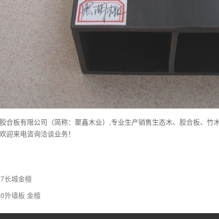
胶合板有限公司（简称：聚鑫木业）,专业生产销售生态木、胶合板、竹
欢迎来电咨询洽谈业务！
37长城金檀
50外墙板 金檀