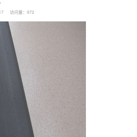
桃
17
访问量：972